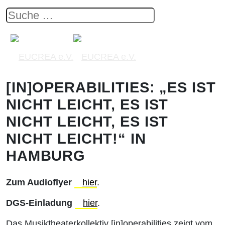
[IN]OPERABILITIES: „ES IST
NICHT LEICHT, ES IST
NICHT LEICHT, ES IST
NICHT LEICHT!“ IN
HAMBURG
Zum Audioflyer
hier
.
DGS-Einladung
hier
.
Das Musiktheaterkollektiv [in]operabilities zeigt vom